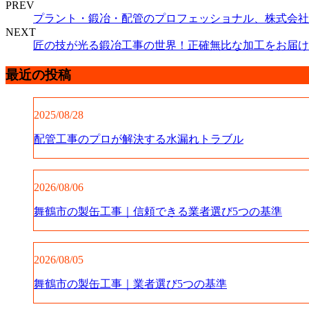
PREV
プラント・鍛冶・配管のプロフェッショナル、株式会社
NEXT
匠の技が光る鍛冶工事の世界！正確無比な加工をお届け
最近の投稿
2025/08/28
配管工事のプロが解決する水漏れトラブル
2026/08/06
舞鶴市の製缶工事｜信頼できる業者選び5つの基準
2026/08/05
舞鶴市の製缶工事｜業者選び5つの基準