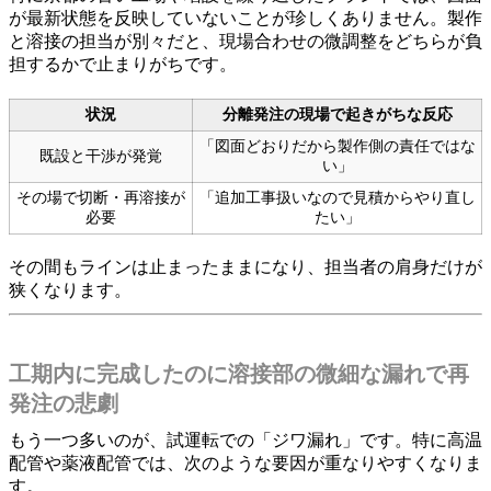
が最新状態を反映していないことが珍しくありません。製作
と溶接の担当が別々だと、現場合わせの微調整をどちらが負
担するかで止まりがちです。
状況
分離発注の現場で起きがちな反応
「図面どおりだから製作側の責任ではな
既設と干渉が発覚
い」
その場で切断・再溶接が
「追加工事扱いなので見積からやり直し
必要
たい」
その間もラインは止まったままになり、担当者の肩身だけが
狭くなります。
工期内に完成したのに溶接部の微細な漏れで再
発注の悲劇
もう一つ多いのが、試運転での「ジワ漏れ」です。特に高温
配管や薬液配管では、次のような要因が重なりやすくなりま
す。