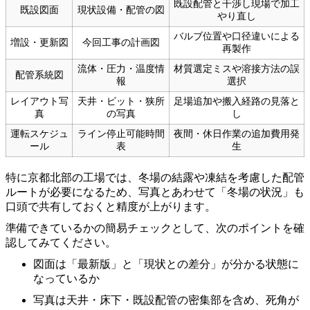
既設配管と干渉し現場で加工
既設図面
現状設備・配管の図
やり直し
バルブ位置や口径違いによる
増設・更新図
今回工事の計画図
再製作
流体・圧力・温度情
材質選定ミスや溶接方法の誤
配管系統図
報
選択
レイアウト写
天井・ピット・狭所
足場追加や搬入経路の見落と
真
の写真
し
運転スケジュ
ライン停止可能時間
夜間・休日作業の追加費用発
ール
表
生
特に京都北部の工場では、冬場の結露や凍結を考慮した配管
ルートが必要になるため、写真とあわせて「冬場の状況」も
口頭で共有しておくと精度が上がります。
準備できているかの簡易チェックとして、次のポイントを確
認してみてください。
図面は「最新版」と「現状との差分」が分かる状態に
なっているか
写真は天井・床下・既設配管の密集部を含め、死角が