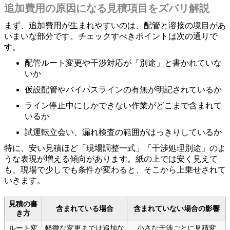
追加費用の原因になる見積項目をズバリ解説
まず、追加費用が生まれやすいのは、配管と溶接の境目があ
いまいな部分です。チェックすべきポイントは次の通りで
す。
配管ルート変更や干渉対応が「別途」と書かれていな
いか
仮設配管やバイパスラインの有無が明記されているか
ライン停止中にしかできない作業がどこまで含まれて
いるか
試運転立会い、漏れ検査の範囲がはっきりしているか
特に、安い見積ほど「現場調整一式」「干渉処理別途」のよ
うな表現が増える傾向があります。紙の上では安く見えて
も、現場で少しでも条件が変わると、そこから上乗せされて
いきます。
見積の書
含まれている場合
含まれていない場合の影響
き方
ルート変
軽微な変更までは追加な
小さな干渉ごとに見積変