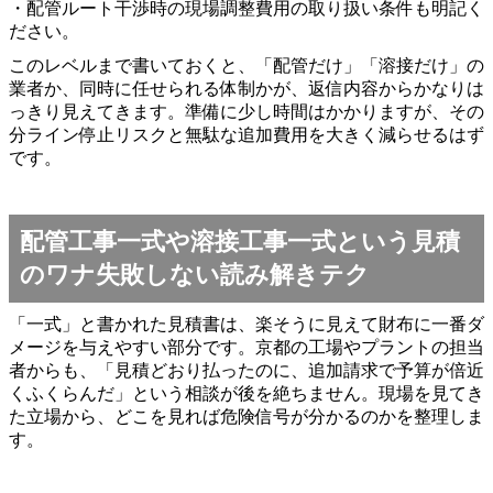
・配管ルート干渉時の現場調整費用の取り扱い条件も明記く
ださい。
このレベルまで書いておくと、「配管だけ」「溶接だけ」の
業者か、同時に任せられる体制かが、返信内容からかなりは
っきり見えてきます。準備に少し時間はかかりますが、その
分ライン停止リスクと無駄な追加費用を大きく減らせるはず
です。
配管工事一式や溶接工事一式という見積
のワナ失敗しない読み解きテク
「一式」と書かれた見積書は、楽そうに見えて財布に一番ダ
メージを与えやすい部分です。京都の工場やプラントの担当
者からも、「見積どおり払ったのに、追加請求で予算が倍近
くふくらんだ」という相談が後を絶ちません。現場を見てき
た立場から、どこを見れば危険信号が分かるのかを整理しま
す。