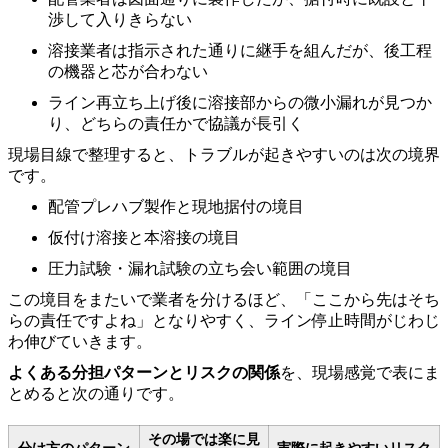
渉して入りきらない
溶接業者は指示された通りに継手を組んだが、後工程
の機器と芯が合わない
ライン再立ち上げ後に溶接部からの微小漏れが見つか
り、どちらの責任かで協議が長引く
現場目線で整理すると、トラブルが起きやすいのは次の境界
です。
配管プレハブ製作と現地据付の境目
仮付け溶接と本溶接の境目
圧力試験・漏れ試験の立ち会い範囲の境目
この境目をまたいで業者を分けるほど、「ここから先はそち
らの責任ですよね」となりやすく、ライン停止時間がじわじ
わ伸びていきます。
よくある分担パターンとリスクの関係
を、現場感覚で表にま
とめると次の通りです。
その場では楽に見