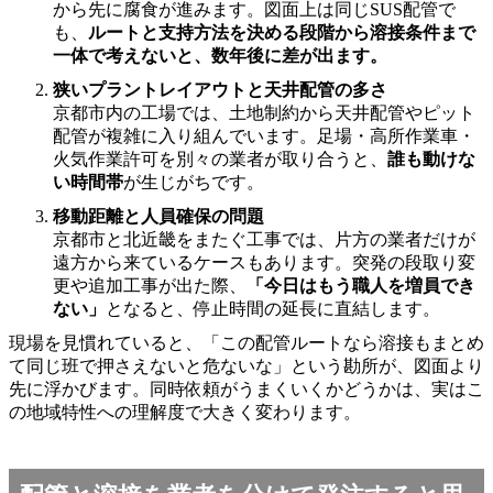
から先に腐食が進みます。図面上は同じSUS配管で
も、
ルートと支持方法を決める段階から溶接条件まで
一体で考えないと、数年後に差が出ます。
狭いプラントレイアウトと天井配管の多さ
京都市内の工場では、土地制約から天井配管やピット
配管が複雑に入り組んでいます。足場・高所作業車・
火気作業許可を別々の業者が取り合うと、
誰も動けな
い時間帯
が生じがちです。
移動距離と人員確保の問題
京都市と北近畿をまたぐ工事では、片方の業者だけが
遠方から来ているケースもあります。突発の段取り変
更や追加工事が出た際、
「今日はもう職人を増員でき
ない」
となると、停止時間の延長に直結します。
現場を見慣れていると、「この配管ルートなら溶接もまとめ
て同じ班で押さえないと危ないな」という勘所が、図面より
先に浮かびます。同時依頼がうまくいくかどうかは、実はこ
の地域特性への理解度で大きく変わります。