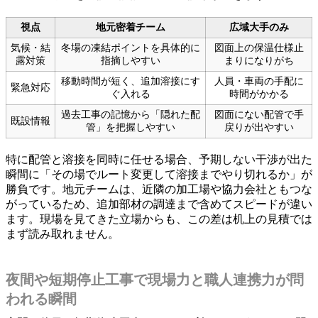
視点
地元密着チーム
広域大手のみ
気候・結
冬場の凍結ポイントを具体的に
図面上の保温仕様止
露対策
指摘しやすい
まりになりがち
移動時間が短く、追加溶接にす
人員・車両の手配に
緊急対応
ぐ入れる
時間がかかる
過去工事の記憶から「隠れた配
図面にない配管で手
既設情報
管」を把握しやすい
戻りが出やすい
特に配管と溶接を同時に任せる場合、予期しない干渉が出た
瞬間に「その場でルート変更して溶接までやり切れるか」が
勝負です。地元チームは、近隣の加工場や協力会社ともつな
がっているため、追加部材の調達まで含めてスピードが違い
ます。現場を見てきた立場からも、この差は机上の見積では
まず読み取れません。
夜間や短期停止工事で現場力と職人連携力が問
われる瞬間