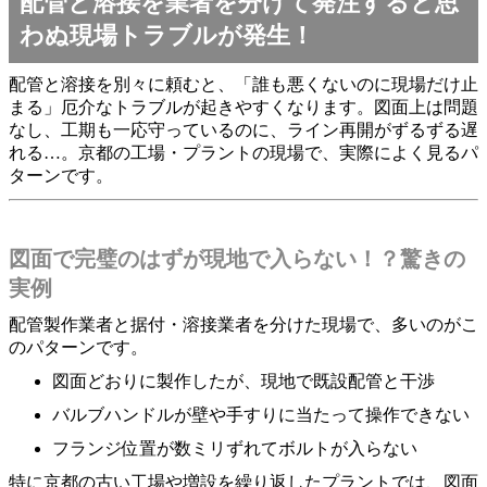
配管と溶接を業者を分けて発注すると思
わぬ現場トラブルが発生！
配管と溶接を別々に頼むと、「誰も悪くないのに現場だけ止
まる」厄介なトラブルが起きやすくなります。図面上は問題
なし、工期も一応守っているのに、ライン再開がずるずる遅
れる…。京都の工場・プラントの現場で、実際によく見るパ
ターンです。
図面で完璧のはずが現地で入らない！？驚きの
実例
配管製作業者と据付・溶接業者を分けた現場で、多いのがこ
のパターンです。
図面どおりに製作したが、現地で既設配管と干渉
バルブハンドルが壁や手すりに当たって操作できない
フランジ位置が数ミリずれてボルトが入らない
特に京都の古い工場や増設を繰り返したプラントでは、図面