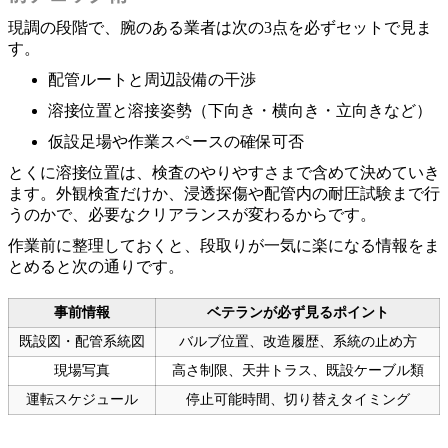
現調の段階で、腕のある業者は次の3点を必ずセットで見ま
す。
配管ルートと周辺設備の干渉
溶接位置と溶接姿勢（下向き・横向き・立向きなど）
仮設足場や作業スペースの確保可否
とくに溶接位置は、検査のやりやすさまで含めて決めていき
ます。外観検査だけか、浸透探傷や配管内の耐圧試験まで行
うのかで、必要なクリアランスが変わるからです。
作業前に整理しておくと、段取りが一気に楽になる情報をま
とめると次の通りです。
事前情報
ベテランが必ず見るポイント
既設図・配管系統図
バルブ位置、改造履歴、系統の止め方
現場写真
高さ制限、天井トラス、既設ケーブル類
運転スケジュール
停止可能時間、切り替えタイミング