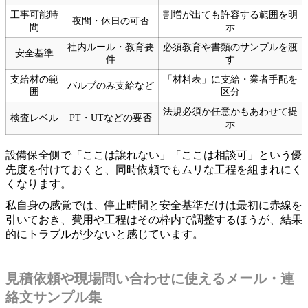
工事可能時
割増が出ても許容する範囲を明
夜間・休日の可否
間
示
社内ルール・教育要
必須教育や書類のサンプルを渡
安全基準
件
す
支給材の範
「材料表」に支給・業者手配を
バルブのみ支給など
囲
区分
法規必須か任意かもあわせて提
検査レベル
PT・UTなどの要否
示
設備保全側で「ここは譲れない」「ここは相談可」という優
先度を付けておくと、同時依頼でもムリな工程を組まれにく
くなります。
私自身の感覚では、停止時間と安全基準だけは最初に赤線を
引いておき、費用や工程はその枠内で調整するほうが、結果
的にトラブルが少ないと感じています。
見積依頼や現場問い合わせに使えるメール・連
絡文サンプル集