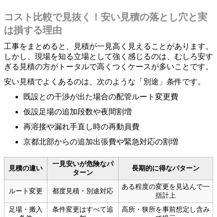
コスト比較で見抜く！安い見積の落とし穴と実
は損する理由
工事をまとめると、見積が一見高く見えることがあります。
しかし、現場を知る立場として強く感じるのは、むしろ安す
ぎる見積の方がトータルで高くつくケースが多いことです。
安い見積でよくあるのは、次のような「別途」条件です。
既設との干渉が出た場合の配管ルート変更費
仮設足場の追加段数や夜間割増
再溶接や漏れ手直し時の再動員費
京都北部からの追加出張費や緊急対応の割増
一見安いが危険なパ
見積の違い
長期的に得なパターン
ターン
ある程度の変更を見込んで一
ルート変更
都度見積・別途対応
括計上
足場・搬入
条件変更はすべて追
高所・狭所を事前想定し含み