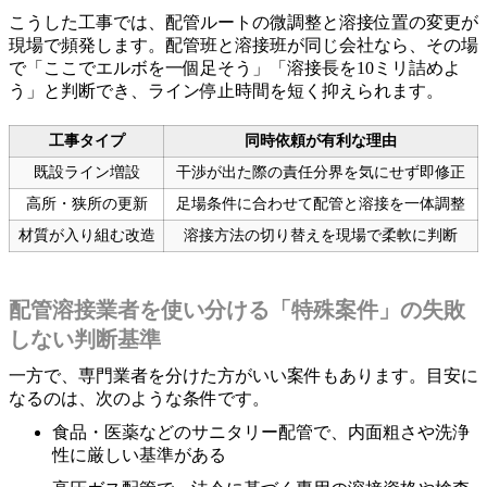
こうした工事では、配管ルートの微調整と溶接位置の変更が
現場で頻発します。配管班と溶接班が同じ会社なら、その場
で「ここでエルボを一個足そう」「溶接長を10ミリ詰めよ
う」と判断でき、ライン停止時間を短く抑えられます。
工事タイプ
同時依頼が有利な理由
既設ライン増設
干渉が出た際の責任分界を気にせず即修正
高所・狭所の更新
足場条件に合わせて配管と溶接を一体調整
材質が入り組む改造
溶接方法の切り替えを現場で柔軟に判断
配管溶接業者を使い分ける「特殊案件」の失敗
しない判断基準
一方で、専門業者を分けた方がいい案件もあります。目安に
なるのは、次のような条件です。
食品・医薬などのサニタリー配管で、内面粗さや洗浄
性に厳しい基準がある