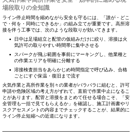
場段取りの全知識
ライン停止時間を縮めながら安全も守るには、「誰が・どこ
で・何を・同時にできるか」の組み立てが重要です。高所溶
接を伴う工事では、次のような段取りが効いてきます。
日中は足場組立と配管の仮組みだけに絞り、溶接は火
気許可の取りやすい時間帯に集中させる
スパークが飛ぶ範囲を事前にマーキングし、他業種と
の作業エリアを明確に分離する
溶接検査担当をあらかじめ時間指定で呼び込み、合格
ごとにすぐ保温・復旧まで流す
火気作業と高所作業を別々の業者がバラバラに組むと、許可
申請や危険区域の考え方がずれて、直前で作業中止になるこ
とがあります。配管と溶接をまとめて任せる場合こそ、「安
全管理も一括で見てもらえるか」を確認し、施工計画書やリ
スクアセスメントの内容までチェックすることが、結果的に
ライン停止短縮への近道になります。