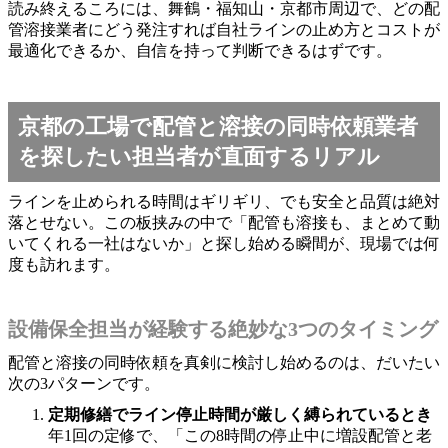
読み終えるころには、舞鶴・福知山・京都市周辺で、どの配
管溶接業者にどう発注すれば自社ラインの止め方とコストが
最適化できるか、自信を持って判断できるはずです。
京都の工場で配管と溶接の同時依頼業者
を探したい担当者が直面するリアル
ラインを止められる時間はギリギリ、でも安全と品質は絶対
落とせない。この板挟みの中で「配管も溶接も、まとめて動
いてくれる一社はないか」と探し始める瞬間が、現場では何
度も訪れます。
設備保全担当が経験する絶妙な3つのタイミング
配管と溶接の同時依頼を真剣に検討し始めるのは、だいたい
次の3パターンです。
定期修繕でライン停止時間が厳しく縛られているとき
年1回の定修で、「この8時間の停止中に増設配管と老