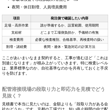
夜間・休日割増、人員増員費用
項目
発注側で確認したい内容
足場・高所作業
誰が準備するか、設置範囲、使用期間
支給材
どこまで工場側負担か、予備材の有無
検査費用
必要な検査種別、合格基準、再検査時の扱い
割増・諸経費
夜間・連休・緊急対応の計算方法
ここがあいまいなまま契約すると、工事が進むほど「これは
別途になります」が積み上がっていきます。特に検査レベル
は、業界標準なのか、自社基準なのかを共有しておくと手戻
りを防げます。
配管溶接現場の段取り力と即応力を見積でどう
見抜く？
見積書で本当に見たいのは、金額よりも「段取り力がある会
社かどうか」です。京都の工場では、短い停止時間の中で配