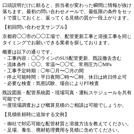
口頭説明だけに頼ると、担当者が変わった瞬間に情報が抜け
落ちます。最初の問い合わせメールで、最低限の条件をセッ
トで渡しておくと、返ってくる見積の質が一段上がります。
【初回問い合わせ文サンプル】
京都府◯◯市の◯◯工場で、配管更新工事と溶接工事を同じ
タイミングでお願いできる業者を探しております。
概要は以下の通りです。
・工事内容：◯◯ラインのSUS配管更新、既設撤去含む
・流体条件：◯◯、常温〜◯◯℃、常用圧力◯MPa
・工事予定時期：◯年◯月〜◯月の間
・停止可能時間：平日夜間◯時〜◯時、休日は終日停止可
・必要な検査：気密試験、場合によりPT検査
既設図面・配管系統図・現場写真・運転スケジュールを共有
可能です。
一度現場調査および概算見積のご相談は可能でしょうか。
【見積依頼時に追加する文例】
・御社で対応可能な配管材質と溶接方法を教えてください。
・足場、養生、廃材処理費用を見積に含めてください。