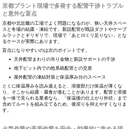
京都プラント現場で多発する配管干渉トラブル
と意外な盲点
京都や北近畿の工場でよく問題になるのが、狭い天井スペー
スと冬場の結露・凍結です。新設配管が既設ダクトやケーブ
ルラックとギリギリで、現場で「あと10ミリ足りない」とな
るケースが実際にあります。
盲点になりやすいのは次のポイントです。
天井配管まわりの吊り金物と新設サポートの干渉
地下ピット内での他系統配管との交差
屋外配管の凍結対策と保温厚み分のスペース
とくに保温厚みを読み違えると、溶接部だけ保温が薄くな
り、そこから結露・腐食が進むことがあります。配管と溶接
を一体で見られる業者なら、「保温後の仕上がり外径」まで
含めてルートを組み立てるため、後戻りを抑えやすくなりま
す。
火気作業や高所作業を安全・効率的に進める現