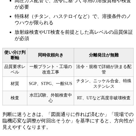
高圧ガス配管で、法令に基づく専用の溶接資格や検査
が必要
特殊材（チタン、ハステロイなど）で、溶接条件のノ
ウハウが限られる
放射線検査やUT検査を前提とした高レベルの品質保証
が必須
使い分け判
同時依頼向き
分離発注が無難
断軸
品質要求レ
一般プラント・工場の
法令・規格で詳細が決まる配
ベル
改造工事
管
チタン、ニッケル合金、特殊
材質
SGP、STPG、一般SUS
ステンレス
水圧試験、外観検査中
検査
RT、UTなど高度非破壊検査
心
判断に迷うときは、「図面通りに作れば済むか」「現場での
臨機応変な調整が何回出そうか」を基準にすると、方向性が
見えやすくなります。