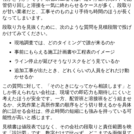
管切り回しと溶接を一気に終わらせるケースが多く、段取り
が甘い業者だと、工事そのものより手待ち時間のほうが長く
なってしまいます。
段取り力を見抜くために、次のような質問を見積段階で投げ
かけてみてください。
現地調査では、どのタイミングで誰が来るのか
事前にもらえる施工計画書や工程表のイメージ
ライン停止が延びそうなリスクをどう見ているか
追加工事が出たとき、どれくらいの人員をどれだけ動
かせるか
この質問に対して、「そのときになってから相談します」と
しか答えられない会社は、現場での即応力も期待しにくいと
考えたほうが安全です。一方、配管班と溶接班をどう組ませ
るか、火気作業と高所作業の順序をどう切り替えるかを具体
的に話せる会社は、停止時間の短縮にも強みを持っている可
能性が高いと感じます。
見積書は値段表ではなく、その会社の段取りと責任範囲を映
す「設計図」です。数字だけで比べず、どこまでを面倒見て