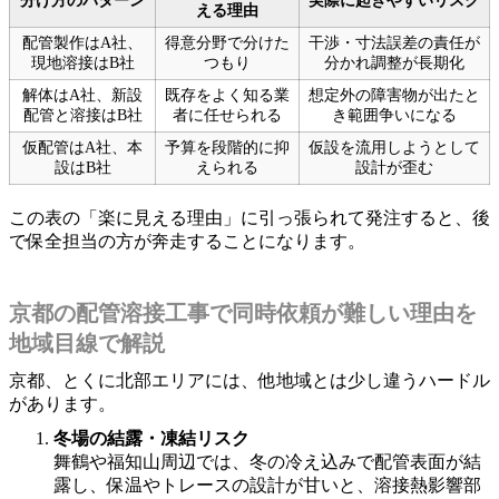
分け方のパターン
実際に起きやすいリスク
える理由
配管製作はA社、
得意分野で分けた
干渉・寸法誤差の責任が
現地溶接はB社
つもり
分かれ調整が長期化
解体はA社、新設
既存をよく知る業
想定外の障害物が出たと
配管と溶接はB社
者に任せられる
き範囲争いになる
仮配管はA社、本
予算を段階的に抑
仮設を流用しようとして
設はB社
えられる
設計が歪む
この表の「楽に見える理由」に引っ張られて発注すると、後
で保全担当の方が奔走することになります。
京都の配管溶接工事で同時依頼が難しい理由を
地域目線で解説
京都、とくに北部エリアには、他地域とは少し違うハードル
があります。
冬場の結露・凍結リスク
舞鶴や福知山周辺では、冬の冷え込みで配管表面が結
露し、保温やトレースの設計が甘いと、溶接熱影響部