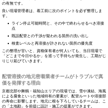
の有無です。
良い現場管理者は、着工前に次のポイントを必ず整理しま
す。
ライン停止可能時間と、その中で終わらせるべき溶接
点
既設配管との干渉が疑われる箇所の洗い出し
検査レベルと再溶接が許されない箇所の優先度
この整理が甘いと、資格保有者が何人いても、当日現場で
「どこまで今日やるか」を巡って手待ちが発生し、工期がじ
りじり延びていきます。
配管溶接の地元密着業者チームがトラブルで真
価を発揮する理由
京都北部や舞鶴・福知山エリアの現場では、雪や凍結、海風
による腐食といった地域特有の要素が、配管ルートや溶接部
の寿命に影響します。地元に根を下ろしているチームは、こ
の「土地勘」を前提に設計・施工の提案ができます。