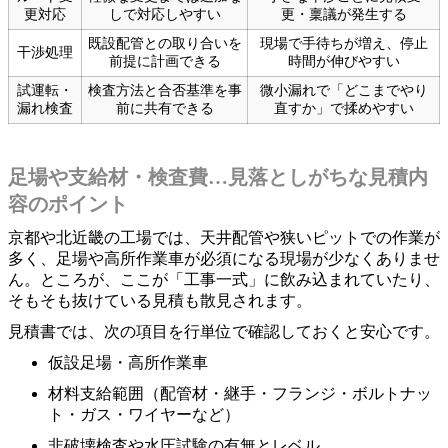
更対応
しで対応しやすい
更・稟議が発生する
既設配管との取り合いを
現場で手待ちが増え、停止
干渉処理
前提に計画できる
時間が伸びやすい
試運転・
検査方法と合否基準を事
微小漏れで「どこまでやり
漏れ検査
前に共有できる
直すか」で揉めやすい
足場や支給材・検査費…見落としがちな見積内
容のポイント
京都や北近畿の工場では、天井配管や狭いピットでの作業が
多く、足場や高所作業車が必須になる現場が少なくありませ
ん。ところが、ここが「工事一式」に飲み込まれていたり、
そもそも抜けている見積も散見されます。
見積書では、次の項目を行単位で確認しておくと安心です。
仮設足場・高所作業車
材料支給範囲（配管材・継手・フランジ・ボルトナッ
ト・ガス・ワイヤーなど）
非破壊検査や水圧試験の有無とレベル