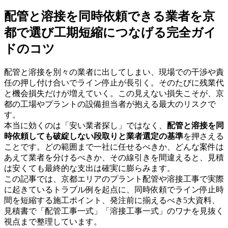
配管と溶接を同時依頼できる業者を京
都で選び工期短縮につなげる完全ガイ
ドのコツ
配管と溶接を別々の業者に出してしまい、現場での干渉や責
任の押し付け合いでライン停止が長引く。そのたびに残業代
と機会損失だけが増えていく。この見えない損失こそが、京
都の工場やプラントの設備担当者が抱える最大のリスクで
す。
本当に効くのは「安い業者探し」ではなく、
配管と溶接を同
時依頼しても破綻しない段取りと業者選定の基準
を押さえる
ことです。どの範囲まで一社に任せるべきか、どんな案件は
あえて業者を分けるべきか、その線引きを間違えると、見積
は安くても最終的な支出は確実に膨らみます。
この記事では、京都エリアのプラント配管や溶接工事で実際
に起きているトラブル例を起点に、同時依頼でライン停止時
間を短縮する施工ポイント、発注前に揃えるべき5大資料、
見積書で「配管工事一式」「溶接工事一式」のワナを見抜く
視点まで整理しています。