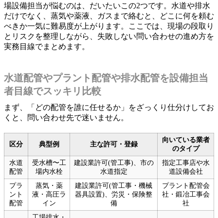
場設備担当が悩むのは、だいたいこの2つです。水道や排水
だけでなく、蒸気や薬液、ガスまで絡むと、どこに何を頼む
べきか一気に難易度が上がります。ここでは、現場の段取り
とリスクを整理しながら、失敗しない問い合わせの進め方を
実務目線でまとめます。
水道配管やプラント配管や排水配管を設備担当
者目線でスッキリ比較
まず、「どの配管を誰に任せるか」をざっくり仕分けしてお
くと、問い合わせ先で迷いません。
向いている業者
区分
典型例
主な許可・登録
のタイプ
水道
受水槽〜工
建設業許可(管工事)、市の
指定工事店や水
配管
場内水栓
水道指定
道設備会社
プラ
蒸気・薬
建設業許可(管工事・機械
プラント配管会
ント
液・高圧ラ
器具設置)、労災・保険整
社・鍛冶工事会
配管
イン
備
社
工場排水・