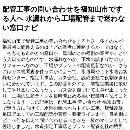
配管工事の問い合わせを福知山市です
る人へ 水漏れから工場配管まで迷わな
い窓口ナビ
福知山市で配管工事の問い合わせをするとき、多くの人が一
番最初に間違えるのは「どの業者に連絡するか」ではなく、
「そもそも市のどの窓口か、民間のどの種別の業者か」とい
う入口そのものです。水漏れなのか、下水の詰まりなのか、
リフォームなのか、工場やプラントの配管更新なのか、さら
にはガス管調査を伴うのかによって、水道局や上下水道お客
様センター、指定工事店、ガス会社、設備会社で役割がきれ
いに分かれています。この順番を外すと、非指定業者に依頼
してやり直しになったり、ガス管を傷つけて工事が止まった
り、工場の生産ラインを長時間止める高い授業料を払うこと
になります。この記事は「配管工事 問い合わせ 福知山市」
で迷う方に向けて、水道の漏水からトイレ工事、店舗改修、
長田野エリアの工場配管や蒸気・薬液ラインまで、目的別に
どこへ何を伝えて問い合わせるべきかを一枚のマップとして
整理しました。水道指定工事店とプラント配管会社の境界、