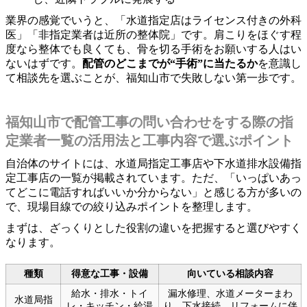
業界の感覚でいうと、「水道指定店はライセンス付きの外科
医」「非指定業者は近所の整体院」です。肩こりをほぐす程
度なら整体でも良くても、骨を切る手術をお願いする人はい
ないはずです。
配管のどこまでが“手術”に当たるか
を意識し
て相談先を選ぶことが、福知山市で失敗しない第一歩です。
福知山市で配管工事の問い合わせをする際の指
定業者一覧の活用法と工事内容で選ぶポイント
自治体のサイトには、水道局指定工事店や下水道排水設備指
定工事店の一覧が掲載されています。ただ、「いっぱいあっ
てどこに電話すればいいか分からない」と感じる方が多いの
で、現場目線での絞り込みポイントを整理します。
まずは、ざっくりとした役割の違いを把握すると選びやすく
なります。
種類
得意な工事・設備
向いている相談内容
給水・排水・トイ
漏水修理、水道メーターまわ
水道局指
レ・キッチン・給湯
り、下水接続、リフォームに伴