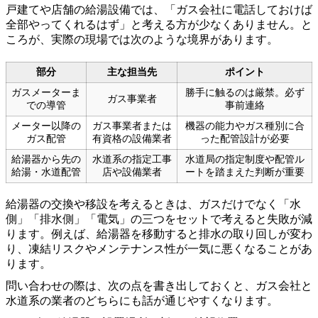
戸建てや店舗の給湯設備では、「ガス会社に電話しておけば
全部やってくれるはず」と考える方が少なくありません。と
ころが、実際の現場では次のような境界があります。
部分
主な担当先
ポイント
ガスメーターま
勝手に触るのは厳禁。必ず
ガス事業者
での導管
事前連絡
メーター以降の
ガス事業者または
機器の能力やガス種別に合
ガス配管
有資格の設備業者
った配管設計が必要
給湯器から先の
水道系の指定工事
水道局の指定制度や配管ル
給湯・水道配管
店や設備業者
ートを踏まえた判断が重要
給湯器の交換や移設を考えるときは、ガスだけでなく「水
側」「排水側」「電気」の三つをセットで考えると失敗が減
ります。例えば、給湯器を移動すると排水の取り回しが変わ
り、凍結リスクやメンテナンス性が一気に悪くなることがあ
ります。
問い合わせの際は、次の点を書き出しておくと、ガス会社と
水道系の業者のどちらにも話が通じやすくなります。