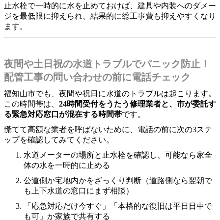
止水栓で一時的に水を止めておけば、建具や内装へのダメー
ジを最低限に抑えられ、結果的に総工事費も抑えやすくなり
ます。
夜間や土日祝の水道トラブルでパニック防止！
配管工事の問い合わせの前に電話チェック
福知山市でも、夜間や祝日に水道のトラブルは起こります。
この時間帯は、
24時間受付をうたう修理業者と、市が委託す
る緊急対応窓口が混在する時間帯
です。
慌てて高額な業者を呼ばないために、電話の前に次の3ステ
ップを確認してみてください。
水道メーターの場所と止水栓を確認し、可能なら家全
体の水を一時的に止める
公道側か宅地内かをざっくり判断（道路側なら翌朝で
も上下水道の窓口にまず相談）
「応急対応だけ今すぐ」「本格的な復旧は平日日中で
も可」か家族で共有する