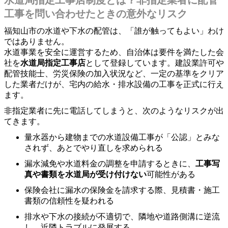
工事を問い合わせたときの意外なリスク
福知山市の水道や下水の配管は、「誰が触ってもよい」わけ
ではありません。
水道事業を安全に運営するため、自治体は要件を満たした会
社を
水道局指定工事店
として登録しています。建設業許可や
配管技能士、労災保険の加入状況など、一定の基準をクリア
した業者だけが、宅内の給水・排水設備の工事を正式に行え
ます。
非指定業者に先に電話してしまうと、次のようなリスクが出
てきます。
量水器から建物までの水道設備工事が「公認」とみな
されず、あとでやり直しを求められる
漏水減免や水道料金の調整を申請するときに、
工事写
真や書類を水道局が受け付けない
可能性がある
保険会社に漏水の保険金を請求する際、見積書・施工
書類の信頼性を疑われる
排水や下水の接続が不適切で、隣地や道路側溝に逆流
し、近隣トラブルに発展する