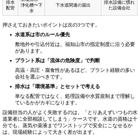
排水
排水設備に慣れ
浄化槽〜下
下水道関連の届出
配管
た設備会社
水
押さえておきたいポイントは次の3つです。
水道系は市のルール優先
敷地外や引込付近は、福知山市の指定制度に沿う必要
があります。
プラント系は「流体の危険度」で判断
高温・高圧・腐食性があるほど、プラント経験の多い
会社を選ぶべきです。
排水は「環境基準」とセットで考える
単なる配管ではなく、処理設備や水質規制まで理解し
ているかがカギになります。
設備担当の人がよく失敗するのは、「とりあえずいつもの水
道業者に全部相談してしまう」ケースです。水道の資格は十
分でも、蒸気や薬液までワンストップで安全にこなせるか
は、現場経験によって大きく差が出ます。