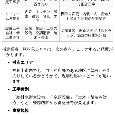
定工事店
器まわり
う配管工事
内装・キッチン・浴
リフォー
間取り変更、内装一式、設備入
室・建具・電気・エ
ム系業者
れ替えと同時の配管変更
アコン
設備工事
店舗・施設・工場の
店舗新装、飲食店のグリストラ
会社・管
設備、空調配管、給
ップ、施設の給排水計画
工事会社
湯・排水
指定業者一覧を見るときは、次の点をチェックすると精度が
上がります。
対応エリア
福知山市内でも、自宅や店舗のある地区に普段から出
入りしているかどうかで、現場対応のスピードが違い
ます。
工事種別
「給排水衛生設備」「空調設備」「土木・舗装も対
応」など、登録内容から得意分野が見えます。
事業規模