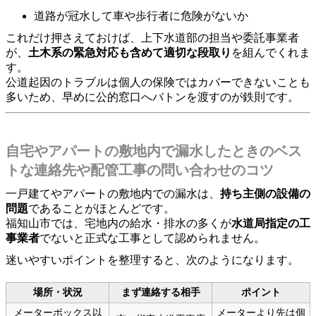
道路が冠水して車や歩行者に危険がないか
これだけ押さえておけば、上下水道部の担当や委託事業者
が、
土木系の緊急対応も含めて適切な段取り
を組んでくれま
す。
公道起因のトラブルは個人の保険ではカバーできないことも
多いため、早めに公的窓口へバトンを渡すのが鉄則です。
自宅やアパートの敷地内で漏水したときのベス
トな連絡先や配管工事の問い合わせのコツ
一戸建てやアパートの敷地内での漏水は、
持ち主側の設備の
問題
であることがほとんどです。
福知山市では、宅地内の給水・排水の多くが
水道局指定の工
事業者
でないと正式な工事として認められません。
迷いやすいポイントを整理すると、次のようになります。
場所・状況
まず連絡する相手
ポイント
メーターボックス以
メーターより先は個