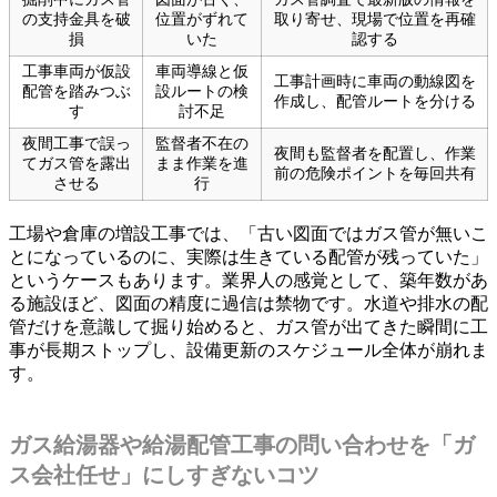
の支持金具を破
位置がずれて
取り寄せ、現場で位置を再確
損
いた
認する
工事車両が仮設
車両導線と仮
工事計画時に車両の動線図を
配管を踏みつぶ
設ルートの検
作成し、配管ルートを分ける
す
討不足
夜間工事で誤っ
監督者不在の
夜間も監督者を配置し、作業
てガス管を露出
まま作業を進
前の危険ポイントを毎回共有
させる
行
工場や倉庫の増設工事では、「古い図面ではガス管が無いこ
とになっているのに、実際は生きている配管が残っていた」
というケースもあります。業界人の感覚として、築年数があ
る施設ほど、図面の精度に過信は禁物です。水道や排水の配
管だけを意識して掘り始めると、ガス管が出てきた瞬間に工
事が長期ストップし、設備更新のスケジュール全体が崩れま
す。
ガス給湯器や給湯配管工事の問い合わせを「ガ
ス会社任せ」にしすぎないコツ