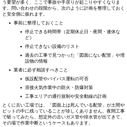
う要望が多く、ここで事故や手戻りが起こりやすくなりま
す。問い合わせの段階から、次のように計画を整理しておく
と安全側に振れます。
事前に整理しておくこと
停止できる時間帯（定期休止日・夜間・連休な
ど）
停止できない設備のリスト
過去の工事で見つかった「図面にない配管」や埋
設物の情報
業者に必ず相談すべきこと
仮設配管やバイパス運転の可否
溶接火気作業中の防火・防爆対策
工事エリアの通行規制や安全動線の計画
とくに古い工場では、「図面上は死んでいる配管」が土間や
ピットの中に残っていることが珍しくありません。夜間工事
で斫ってみたら、想定外の古いガス管や排水管が出てきて、
その場で作業中断というケースもあります。