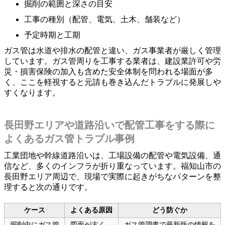
掘削の範囲と深さの目安
工事の種別（配管、電気、土木、舗装など）
予定時期と工期
ガス管は水道や排水の配管と違い、ガス事業者が厳しく管理
しています。ガス管周りを工事する業者は、建設業許可や労
災・損害保険の加入も含めた安全体制を問われる場面が多
く、ここを軽視すると元請も巻き込んだトラブルに発展しや
すくなります。
長田野エリアや道路沿いで配管工事をする際に
よくあるガス管トラブル事例
工業団地や幹線道路沿いは、工場設備の配管や電気設備、通
信など、多くのインフラが折り重なっています。福知山市の
長田野エリア周辺で、現場で実際に起きがちなパターンを整
理すると次の通りです。
ケース
よくある原因
どう防ぐか
掘削中にガス管
図面が古く、
ガス管調査で最新版の情報を