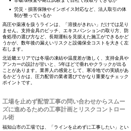
非破壊検査や耐圧試験まで自社で段取りできるか
労災・損害保険やインボイス対応など、法人取引の体
制が整っているか
高圧や薬液を扱うラインは、「溶接がきれい」だけでは足り
ません。支持金具のピッチ、エキスパンションの取り方、防
食処理の選び方など、長期運転を見据えた施工ができるかど
うかが、数年後の漏えいリスクと設備保全コストを大きく左
右します。
北近畿エリアでは冬場の凍結や温度差が激しく、支持金具や
アンカーの設計が甘いと、5年ほどで垂れやクラックが出る
ことがあります。業界人の感覚として、寒冷地での実績があ
るかどうかは、圧力配管の業者選びでかなり重要なチェック
ポイントです。
工場を止めず配管工事の問い合わせからスムー
ズに進めるための工事計画とリスクコントロー
ル術
福知山市の工場では、「ラインを止めずに工事したい」とい