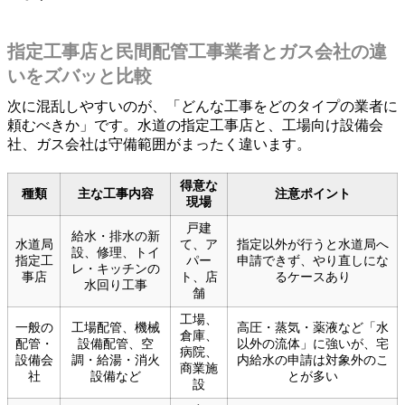
指定工事店と民間配管工事業者とガス会社の違
いをズバッと比較
次に混乱しやすいのが、「どんな工事をどのタイプの業者に
頼むべきか」です。水道の指定工事店と、工場向け設備会
社、ガス会社は守備範囲がまったく違います。
得意な
種類
主な工事内容
注意ポイント
現場
戸建
給水・排水の新
水道局
て、ア
指定以外が行うと水道局へ
設、修理、トイ
指定工
パー
申請できず、やり直しにな
レ・キッチンの
事店
ト、店
るケースあり
水回り工事
舗
工場、
一般の
工場配管、機械
高圧・蒸気・薬液など「水
倉庫、
配管・
設備配管、空
以外の流体」に強いが、宅
病院、
設備会
調・給湯・消火
内給水の申請は対象外のこ
商業施
社
設備など
とが多い
設