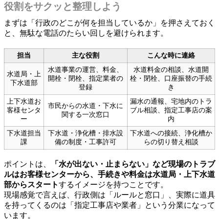
役割をサクッと整理しよう
まずは「行政のどこが何を担当しているか」を押さえておく
と、無駄な電話のたらい回しを避けられます。
担当
主な役割
こんな時に連絡
水道事業の運営、料金、
水道料金の相談、水道開
水道局・上
開栓・閉栓、指定業者の
栓・閉栓、口座振替の手続
下水道部
登録
き
上下水道お
漏水の通報、宅地内のトラ
市民からの水道・下水に
客様センタ
ブル相談、指定工事店の案
関する一次窓口
ー
内
下水道担当
下水道・浄化槽・排水設
下水道への接続、浄化槽か
課
備の制度・工事許可
らの切り替え相談
ポイントは、
「水が出ない・止まらない」など現場のトラブ
ルはお客様センターから、手続きや料金は水道局・上下水道
部からスタート
するイメージを持つことです。
現場感覚で言えば、行政側は「ルールと窓口」、実際に道具
を持ってくるのは「指定工事店や業者」という分業になって
います。