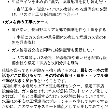
生産ラインを止めずに蒸気・薬液配管を切り替えたい
→ 夜間工事・仮設バイパスの実績がある設備会社を選
び、リスクと工期を詳細に打ち合わせ
3 ガスを伴う工事のケース
道路沿い、長田野エリア近郊で掘削を伴う工事をする
→ 事前にガス会社や業界団体の窓口で埋設ガス管の有
無を調査依頼
ガス給湯器交換と同時に給湯配管も更新したい
→ ガス機器はガス会社、給湯配管や追いだき配管は設
備会社や指定工事店と役割分担を確認
現場を回ってきた経験から強く感じるのは、
最初の一本の電
話をどこに掛けるかで、その後の段取り・費用・トラブル発
生率が大きく変わる
ということです。
福知山市の水道局や上下水道お客様センター、指定工事店、
設備会社、ガス会社それぞれの役割を頭の中でマップ化して
おけば、「あとは電話するだけ」の状態に持っていけます。
水漏れの不安や工場設備のプレッシャーを少しでも軽くする
ために、このマップをスタート地点として活用してみてくだ