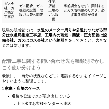
住宅、
ガス会
ガス配管、ガス
店舗、
事前調査をせずに掘削する
社・ガ
機器の設置、埋
工場の
とガス管損傷のリスク。必
ス指定
設ガス管の調査
ガス設
ず事前相談が必要
工事店
備
現場の肌感覚では、
水道のメーター周りや公道につながる部
分は水道局指定工事店、工場内の蒸気・薬液・圧力配管は設
備会社、ガスはガス会社という線引き
をしておくと、大きな
ミスは防げます。
配管工事に関する問い合わせ先を種類別でかし
こく使い分けよう
最後に、「自分の状況ならどこに電話するか」をイメージし
やすいように整理します。
1 家庭・店舗のケース
道路や公道で水が噴き出している
→ 上下水道お客様センターへ連絡