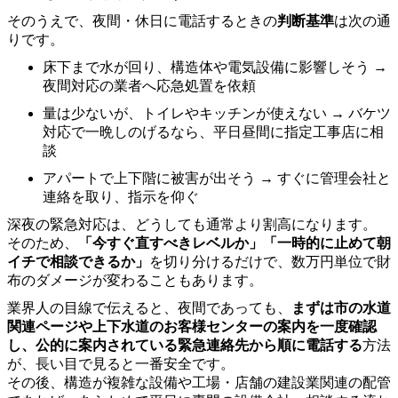
そのうえで、夜間・休日に電話するときの
判断基準
は次の通
りです。
床下まで水が回り、構造体や電気設備に影響しそう →
夜間対応の業者へ応急処置を依頼
量は少ないが、トイレやキッチンが使えない → バケツ
対応で一晩しのげるなら、平日昼間に指定工事店に相
談
アパートで上下階に被害が出そう → すぐに管理会社と
連絡を取り、指示を仰ぐ
深夜の緊急対応は、どうしても通常より割高になります。
そのため、
「今すぐ直すべきレベルか」「一時的に止めて朝
イチで相談できるか」
を切り分けるだけで、数万円単位で財
布のダメージが変わることもあります。
業界人の目線で伝えると、夜間であっても、
まずは市の水道
関連ページや上下水道のお客様センターの案内を一度確認
し、公的に案内されている緊急連絡先から順に電話する
方法
が、長い目で見ると一番安全です。
その後、構造が複雑な設備や工場・店舗の建設業関連の配管