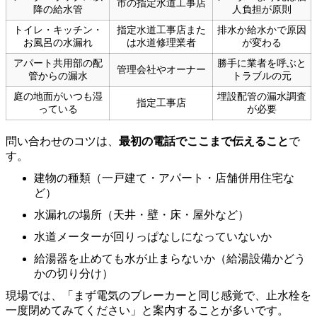
市の指定水道工事店
降の給水管
人負担が原則
トイレ・キッチン・
指定水道工事店また
排水か給水かで原因
お風呂の水漏れ
は水道修理業者
が変わる
アパート共用部の配
勝手に業者を呼ぶと
管理会社やオーナー
管からの漏水
トラブルの元
庭の地面がいつも湿
埋設配管の漏水調査
指定工事店
っている
が必要
問い合わせのコツは、
最初の電話でここまで伝えること
で
す。
建物の種類（一戸建て・アパート・店舗併用住宅な
ど）
水漏れの場所（天井・壁・床・屋外など）
水道メーターが回りっぱなしになっていないか
給湯器を止めても水が止まらないか（給湯設備かどう
かの切り分け）
現場では、「まず電気のブレーカーと同じ感覚で、止水栓を
一度閉めてみてください」と案内することが多いです。