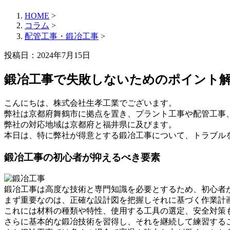
HOME
>
コラム
>
配管工事・鍛冶工事
>
投稿日：2024年7月15日
鍛冶工事で失敗しないためのポイント
こんにちは、株式会社生孝工業でございます。
弊社は京都府舞鶴市に拠点を置き、プラント工事や配管工事
弊社の対応地域は京都府と福井県に及びます。
本日は、特に弊社が得意とする鍛冶工事について、トラブル
鍛冶工事の初心者が抑えるべき要素
鍛冶工事は高度な技術と専門知識を必要とするため、初心者
まず重要なのは、正確な設計図を把握しそれに基づく作業計
これには材料の種類や特性、使用する工具の選定、安全対策
さらに基本的な鍛冶技術を習得し、それを継続して練習する