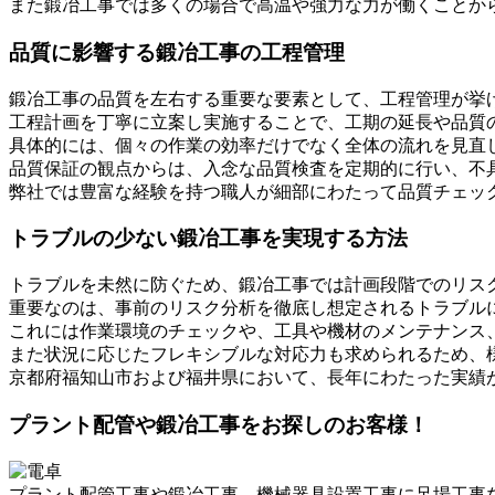
また鍛冶工事では多くの場合で高温や強力な力が働くことか
品質に影響する鍛冶工事の工程管理
鍛冶工事の品質を左右する重要な要素として、工程管理が挙
工程計画を丁寧に立案し実施することで、工期の延長や品質
具体的には、個々の作業の効率だけでなく全体の流れを見直
品質保証の観点からは、入念な品質検査を定期的に行い、不
弊社では豊富な経験を持つ職人が細部にわたって品質チェッ
トラブルの少ない鍛冶工事を実現する方法
トラブルを未然に防ぐため、鍛冶工事では計画段階でのリス
重要なのは、事前のリスク分析を徹底し想定されるトラブル
これには作業環境のチェックや、工具や機材のメンテナンス
また状況に応じたフレキシブルな対応力も求められるため、
京都府福知山市および福井県において、長年にわたった実績
プラント配管や鍛冶工事をお探しのお客様！
プラント配管工事や鍛冶工事、機械器具設置工事に足場工事