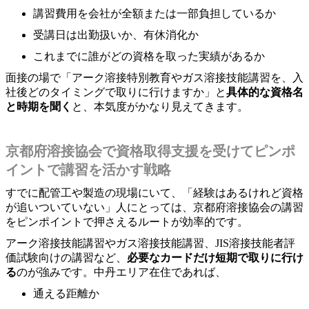
講習費用を会社が全額または一部負担しているか
受講日は出勤扱いか、有休消化か
これまでに誰がどの資格を取った実績があるか
面接の場で「アーク溶接特別教育やガス溶接技能講習を、入
社後どのタイミングで取りに行けますか」と
具体的な資格名
と時期を聞く
と、本気度がかなり見えてきます。
京都府溶接協会で資格取得支援を受けてピンポ
イントで講習を活かす戦略
すでに配管工や製造の現場にいて、「経験はあるけれど資格
が追いついていない」人にとっては、京都府溶接協会の講習
をピンポイントで押さえるルートが効率的です。
アーク溶接技能講習やガス溶接技能講習、JIS溶接技能者評
価試験向けの講習など、
必要なカードだけ短期で取りに行け
る
のが強みです。中丹エリア在住であれば、
通える距離か