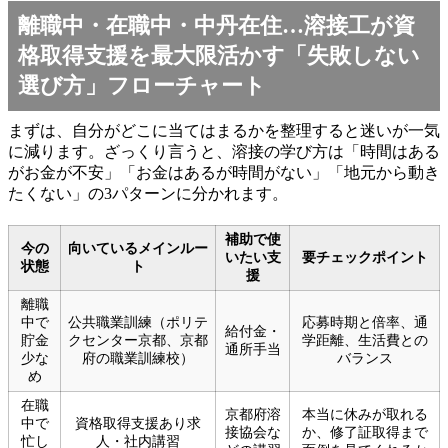
離職中・在職中・中丹在住…溶接工が資
格取得支援を最大限活かす「失敗しない
選び方」フローチャート
まずは、自分がどこに当てはまるかを整理すると迷いが一気
に減ります。ざっくり言うと、溶接の学び方は「時間はある
がお金が不安」「お金はあるが時間がない」「地元から動き
たくない」の3パターンに分かれます。
補助で使
今の
向いているメインルー
いたい支
要チェックポイント
状態
ト
援
離職
中で
公共職業訓練（ポリテ
応募時期と倍率、通
給付金・
貯金
クセンター京都、京都
学距離、生活費との
通所手当
少な
府の職業訓練校）
バランス
め
在職
京都府溶
本当に休みが取れる
中で
資格取得支援あり求
接協会な
か、修了証取得まで
忙し
人・社内講習