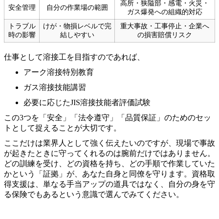
高所・狭隘部・感電・火災・
安全管理
自分の作業場の範囲
ガス爆発への組織的対応
トラブル
けが・物損レベルで完
重大事故・工事停止・企業へ
時の影響
結しやすい
の損害賠償リスク
仕事として溶接工を目指すのであれば、
アーク溶接特別教育
ガス溶接技能講習
必要に応じたJIS溶接技能者評価試験
この3つを「安全」「法令遵守」「品質保証」のためのセッ
トとして捉えることが大切です。
ここだけは業界人として強く伝えたいのですが、現場で事故
が起きたときに守ってくれるのは腕前だけではありません。
どの訓練を受け、どの資格を持ち、どの手順で作業していた
かという「証拠」が、あなた自身と同僚を守ります。資格取
得支援は、単なる手当アップの道具ではなく、自分の身を守
る保険でもあるという意識で選んでみてください。