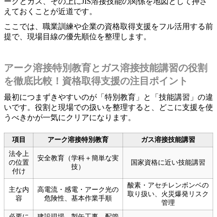
ークとガス、その上にJIS溶接技能の関係を地図として押さ
えておくことが近道です。
ここでは、職業訓練や企業の資格取得支援をフル活用する前
提で、現場目線の優先順位を整理します。
アーク溶接特別教育とガス溶接技能講習の役割
を徹底比較！資格取得支援の注目ポイント
最初につまずきやすいのが「特別教育」と「技能講習」の違
いです。役割と現場での扱いを整理すると、どこに支援を使
うべきかが一気にクリアになります。
項目
アーク溶接特別教育
ガス溶接技能講習
法令上
安全教育（学科＋簡単な実
の位置
国家資格に近い技能講習
技）
付け
酸素・アセチレンボンベの
主な内
高電流・感電・アーク光の
取り扱い、火災爆発リスク
容
危険性、基本作業手順
管理
必要に
建設現場、製缶工事、配管