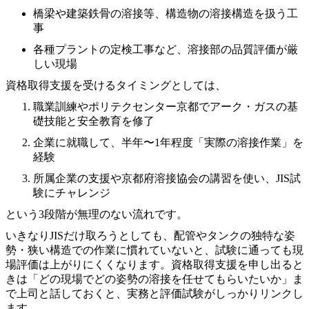
橋梁や建築鉄骨の溶接等、構造物の溶接構造を扱う工
事
各種プラントの定検工事など、溶接部の品質評価が厳
しい現場
資格取得支援を受けるタイミングとしては、
職業訓練やポリテクセンター京都でアーク・ガスの基
礎技能と安全教育を修了
企業に就職して、半年〜1年程度「実際の溶接作業」を
経験
所属企業の支援や京都府溶接協会の講習を使い、JIS試
験にチャレンジ
という3段階が無理のない流れです。
いきなりJISだけ取ろうとしても、配管やタンクの独特な姿
勢・狭い構造での作業に慣れていないと、試験に通っても現
場評価は上がりにくくなります。資格取得支援を申し出ると
きは「どの現場でどの姿勢の溶接を任せてもらいたいか」ま
で上司と話しておくと、実務と評価試験がしっかりリンクし
ます。