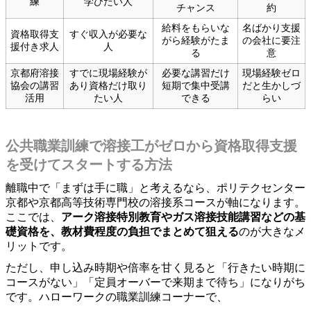
練
学びたい人
チャンス
約
給料をもらいな
名ばかり支援
資格取得支
すぐ収入が必要な
がら経験がたま
の会社に要注
援付き求人
人
る
意
京都府溶接
すでに現場経験が
必要な講習だけ
現場経験ゼロ
協会の講習
あり資格だけ取り
短期で集中受講
だと生かしづ
活用
たい人
できる
らい
公共職業訓練で溶接工がゼロから資格取得支援
を受けてスタートする方法
離職中で「まずは手に職」と考えるなら、ポリテクセンター
京都や京都高等技術専門校の溶接系コースが軸になります。
ここでは、
アーク溶接特別教育やガス溶接技能講習などの基
礎資格を、教材費程度の負担でまとめて狙える
のが大きなメ
リットです。
ただし、申し込み時期や倍率を甘く見ると「行きたい時期に
コースがない」「定員オーバーで来期まで待ち」になりがち
です。ハローワークの職業訓練コーナーで、