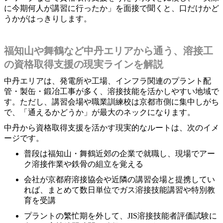
に今期何人が講習に行ったか」を面接で聞くと、口だけかど
うかがはっきりします。
福知山や舞鶴など中丹エリアから通う、溶接工
の資格取得支援の現実ラインを解説
中丹エリアは、発電所や工場、インフラ関連のプラント配
管・製缶・鍛冶工事が多く、溶接技能を活かしやすい地域で
す。ただし、講習会場や職業訓練校は京都市側に集中しがち
で、「通えるかどうか」が最大のネックになります。
中丹から資格取得支援を活かす現実的なルートは、次のイメ
ージです。
普段は福知山・舞鶴近郊の企業で就職し、現場でアー
ク溶接作業や鉄骨の組立を覚える
会社が京都府溶接協会や近隣の講習会場と提携してい
れば、まとめて数日単位でガス溶接技能講習や特別教
育を受講
プラントの繁忙期を外して、JIS溶接技能者評価試験に