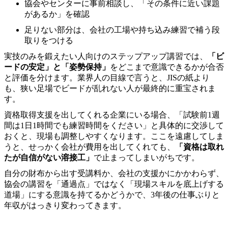
協会やセンターに事前相談し、「その条件に近い課題
があるか」を確認
足りない部分は、会社の工場や持ち込み練習で補う段
取りをつける
実技のみを鍛えたい人向けのステップアップ講習では、
「ビ
ードの安定」と「姿勢保持」
をどこまで意識できるかが合否
と評価を分けます。業界人の目線で言うと、JISの紙より
も、狭い足場でビードが乱れない人が最終的に重宝されま
す。
資格取得支援を出してくれる企業にいる場合、「試験前1週
間は1日1時間でも練習時間をください」と具体的に交渉して
おくと、現場も調整しやすくなります。ここを遠慮してしま
うと、せっかく会社が費用を出してくれても、
「資格は取れ
たが自信がない溶接工」
で止まってしまいがちです。
自分の財布から出す受講料か、会社の支援かにかかわらず、
協会の講習を「通過点」ではなく「現場スキルを底上げする
道場」にする意識を持てるかどうかで、3年後の仕事ぶりと
年収がはっきり変わってきます。