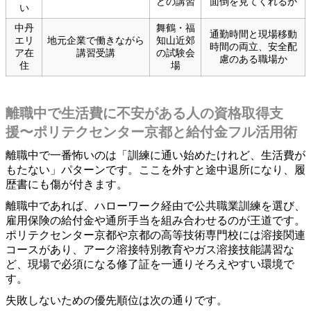
どの講習
面倒を見てくれるか
い
中丹
舞鶴・福
通勤時間と現場移動
エリ
地元企業で働きながら
知山近郊
時間の両立、安全配
ア在
講習受講
の試験会
慮のある職場か
住
場
離職中で生活費に不安がある人の資格取得支
援〜ポリテクセンター京都と給付金フル活用術
離職中で一番怖いのは「訓練に通い始めたけれど、生活費が
もたない」パターンです。ここを外すと途中退所になり、履
歴書にも傷が付きます。
離職中であれば、ハローワーク経由で公共職業訓練を選び、
雇用保険の給付金や通所手当を組み合わせるのが王道です。
ポリテクセンター京都や京都の高等技術専門校には溶接関連
コースがあり、アーク溶接特別教育やガス溶接技能講習な
ど、現場で必須になる修了証を一通りそろえやすい環境で
す。
失敗しないための優先順位は次の通りです。