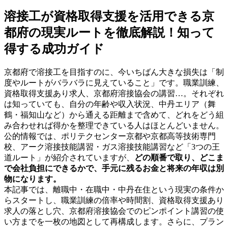
溶接工が資格取得支援を活用できる京
都府の現実ルートを徹底解説！知って
得する成功ガイド
京都府で溶接工を目指すのに、今いちばん大きな損失は「制
度やルートがバラバラに見えていること」です。職業訓練、
資格取得支援あり求人、京都府溶接協会の講習…。それぞれ
は知っていても、自分の年齢や収入状況、中丹エリア（舞
鶴・福知山など）から通える距離まで含めて、どれをどう組
み合わせれば得かを整理できている人はほとんどいません。
公的情報では、ポリテクセンター京都や京都高等技術専門
校、アーク溶接技能講習・ガス溶接技能講習など「3つの王
道ルート」が紹介されていますが、
どの順番で取り、どこま
で会社負担にできるかで、手元に残るお金と将来の年収は別
物になります。
本記事では、離職中・在職中・中丹在住という現実の条件か
らスタートし、職業訓練の倍率や時間割、資格取得支援あり
求人の落とし穴、京都府溶接協会でのピンポイント講習の使
い方までを一枚の地図として再構成します。さらに、プラン