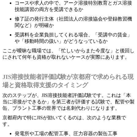
コースや求人の中で、アーク溶接特別教育とガス溶接
技能講習の両方を受講できるか
修了証の発行主体（社団法人の溶接協会や登録教習機
関など）が明確か
受講料を企業負担してくれる場合、「受講中の賃金」
や「移動時間の扱い」がどうなっているか
ここが曖昧な職場では、「忙しいからまた今度な」と後回し
にされて何年も資格が取れないケースが実際にあります。
JIS溶接技能者評価試験が京都府で求められる現
場と資格取得支援のタイミング
次のステップが、JIS溶接技能者評価試験です。これは「本
当に溶接ができるか」を第三者が評価する試験で、配管や製
缶、プラント工事の世界では名刺代わりになります。
京都府内で特にJISが効いてくるのは、次のような業務で
す。
発電所や工場の配管工事、圧力容器の製缶工事