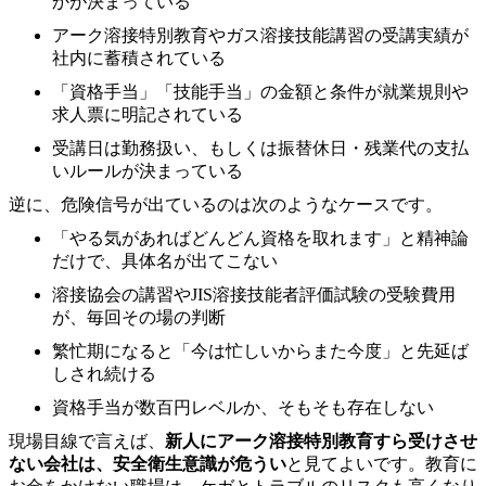
かが決まっている
アーク溶接特別教育やガス溶接技能講習の受講実績が
社内に蓄積されている
「資格手当」「技能手当」の金額と条件が就業規則や
求人票に明記されている
受講日は勤務扱い、もしくは振替休日・残業代の支払
いルールが決まっている
逆に、危険信号が出ているのは次のようなケースです。
「やる気があればどんどん資格を取れます」と精神論
だけで、具体名が出てこない
溶接協会の講習やJIS溶接技能者評価試験の受験費用
が、毎回その場の判断
繁忙期になると「今は忙しいからまた今度」と先延ば
しされ続ける
資格手当が数百円レベルか、そもそも存在しない
現場目線で言えば、
新人にアーク溶接特別教育すら受けさせ
ない会社は、安全衛生意識が危うい
と見てよいです。教育に