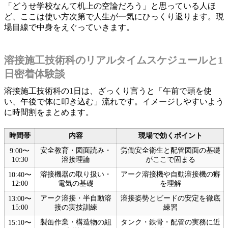
「どうせ学校なんて机上の空論だろう」と思っている人ほ
ど、ここは使い方次第で人生が一気にひっくり返ります。現
場目線で中身をえぐっていきます。
溶接施工技術科のリアルタイムスケジュールと1
日密着体験談
溶接施工技術科の1日は、ざっくり言うと「午前で頭を使
い、午後で体に叩き込む」流れです。イメージしやすいよう
に時間割をまとめます。
時間帯
内容
現場で効くポイント
安全教育・図面読み・
労働安全衛生と配管図面の基礎
9:00〜
10:30
溶接理論
がここで固まる
溶接機器の取り扱い・
アーク溶接機や自動溶接機の癖
10:40〜
12:00
電気の基礎
を理解
アーク溶接・半自動溶
溶接姿勢とビードの安定を徹底
13:00〜
15:00
接の実技訓練
練習
製缶作業・構造物の組
タンク・鉄骨・配管の実務に近
15:10〜