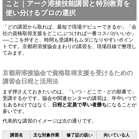
こと｜アーク溶接技能講習と特別教育を
使い分けるプロの選択
「どの講習から取れば、最短で現場デビューできるか」「会
社の資格取得支援をどこにぶつければ一番コスパがいいか」
──ここを外すと、時間も受講料もムダになりやすいポイン
トです。京都府溶接協会まわりの講習を、現場目線で整理し
てみます。
京都府溶接協会で資格取得支援を受けるための
講習会日程と活用法
まず押さえておきたいのは、「いつ・どこで・どの順番で」
受講するかです。協会や関連センターの講習は、年中いつで
もあるわけではなく、
日程と定員で早い者勝ち
になることが
多いです。
代表的な講習のイメージは次の通りです。
講習名
主な対象作業
修了証の扱い
向いている人