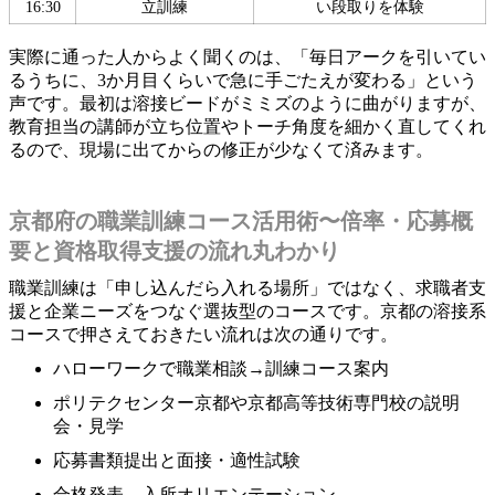
16:30
立訓練
い段取りを体験
実際に通った人からよく聞くのは、「毎日アークを引いてい
るうちに、3か月目くらいで急に手ごたえが変わる」という
声です。最初は溶接ビードがミミズのように曲がりますが、
教育担当の講師が立ち位置やトーチ角度を細かく直してくれ
るので、現場に出てからの修正が少なくて済みます。
京都府の職業訓練コース活用術〜倍率・応募概
要と資格取得支援の流れ丸わかり
職業訓練は「申し込んだら入れる場所」ではなく、求職者支
援と企業ニーズをつなぐ選抜型のコースです。京都の溶接系
コースで押さえておきたい流れは次の通りです。
ハローワークで職業相談→訓練コース案内
ポリテクセンター京都や京都高等技術専門校の説明
会・見学
応募書類提出と面接・適性試験
合格発表→入所オリエンテーション