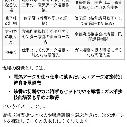
溶断作業、開先加工、鉄骨
なる現
工事の「電気アーク溶接作
切断などのガス溶接等
場
業」
修了後
修了証（教育を受けた証
修了証（技能講習修了とし
の証明
拠）
て企業評価が高め）
京都で
京都府溶接協会やポリテク
京都府溶接協会の講習、民
の取り
センター京都の訓練コース
間講習機関
方
内
仕事としてのアーク溶接を
ガス溶断を扱う職場に行く
優先度
触るなら最優先
なら高優先度
現場の感覚としては、
電気アークを使う仕事に就きたい人：アーク溶接特別
教育を最優先
鉄骨の切断やガス溶断もセットでやる職場：ガス溶接
技能講習も早めに取得
というイメージです。
資格取得支援つき求人や職業訓練を選ぶときは、次のポイン
トを確認しておくと失敗しにくくなります。