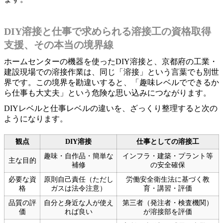
DIY溶接と仕事で求められる溶接工の資格取得
支援、その本当の境界線
ホームセンターの機器を使ったDIY溶接と、京都府の工業・
建設現場での溶接作業は、同じ「溶接」という言葉でも別世
界です。この境界を勘違いすると、「趣味レベルでできるか
ら仕事も大丈夫」という危険な思い込みにつながります。
DIYレベルと仕事レベルの違いを、ざっくり整理すると次の
ようになります。
観点
DIY溶接
仕事としての溶接工
趣味・自作品・簡単な
インフラ・建築・プラント等
主な目的
補修
の安全確保
必要な資
原則自己責任（ただし
労働安全衛生法に基づく教
格
ガスは法令注意）
育・講習・評価
品質の評
自分と身近な人が使え
第三者（発注者・検査機関）
価
れば良い
が溶接部を評価