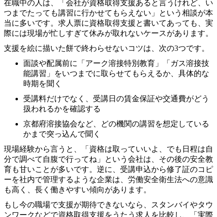
在職中の人は、「会社が資格取得支援あると言うけれど、い
つまでたっても講習に行かせてもらえない」という相談が本
当に多いです。求人票に資格取得支援と書いてあっても、実
際には現場が忙しすぎて休みが取れないケースがあります。
支援を絵に描いた餅で終わらせないコツは、次の3つです。
面談や配属前に「アーク溶接特別教育」「ガス溶接技
能講習」をいつまでに取らせてもらえるか、具体的な
時期を聞く
受講料だけでなく、受講日の賃金保証や交通費がどう
扱われるかを確認する
京都府溶接協会など、どの機関の講習を想定している
かまで突っ込んで聞く
現場経験から言うと、「資格は取っていいよ、でも日程は自
分で調べて自腹で行ってね」という会社は、その後の安全教
育も甘いことが多いです。逆に、受講申込から修了証のコピ
ーを社内で管理するような企業は、労働安全衛生法への意識
も高く、長く働きやすい傾向があります。
もし今の職場で支援が期待できないなら、スタンバイやタウ
ンワークなどで資格取得支援をうたう求人を比較し、「実際