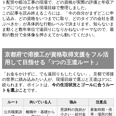
ト配管や鍛冶工事の現場で、どの資格が実際の評価と年収ア
ップにつながるかを現場目線で整理しました。
この記事を読み終えるころには、「今の自分がまずどこに申
し込み、どの資格をいつまでに取り、どのタイプの会社を選
ぶべきか」が具体的な行動レベルで決まります。知らないま
ま動くと数年単位で遠回りになりかねないテーマなので、最
初の数分で全体像を押さえてから動いてください。
京都府で溶接工が資格取得支援をフル活
用して目指せる「3つの王道ルート」
「お金をかけずに、でも遠回りもしたくない」。京都で溶接
の世界に踏み込みたい人が、現場目線で選ぶと王道は3つに
絞られます。ポイントは、
今の生活状況とゴールに合うルー
トを選ぶこと
です。
ルート
向いている人
強み
注意点
受講料の負担が
募集時期・倍
公共職業訓
離職中・基礎から
小さい・給付金
率・場所の制