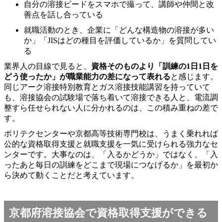
自分の溶接ビードをスマホで撮って、講師や仲間と改
善点を話し合っている
就職活動のとき、企業に「どんな構造物の溶接が多い
か」「JISはどの種目を評価しているか」を質問してい
る
業界人の目線で見ると、
資格そのものより「訓練の1日1日を
どう使ったか」が職業能力の差になって表れる
と感じます。
同じアーク溶接特別教育とガス溶接技能講習を持っていて
も、溶接協会の試験場で落ち着いて溶接できる人と、電流調
整すら任せられない人に分かれるのは、この積み重ねの差で
す。
ポリテクセンターや京都高等技術専門校は、うまく乗れれば
公的な資格取得支援と就職支援を一気に受けられる強力なセ
ンターです。大事なのは、「入るかどうか」ではなく、「入
ったあと毎日の訓練をどこまで現場につなげるか」を最初か
ら決めて動くことだと考えています。
京都府溶接協会で資格取得支援ができる