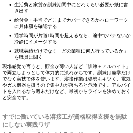
生活費と家賃が訓練期間中にどれくらい必要か紙に書
き出す
給付金・手当でどこまでカバーできるかハローワーク
に具体額を確認する
通学時間が片道1時間を超えるなら、途中でバテないか
冷静にイメージする
就職実績だけでなく「どの業種に何人行っているか」
を職員に聞く
現場感覚で言うと、貯金が薄い人ほど「訓練＋アルバイト」
で両立しようとして体力的に潰れがちです。訓練は座学だけ
でなく実技で体を使います。溶接作業は姿勢もキツく、電気
やガス機器を扱うので集中力が落ちると危険です。アルバイ
トを入れるなら週末だけなど、最初からラインを決めておく
と安全です。
すでに働いている溶接工が資格取得支援を無駄
にしない実践ワザ