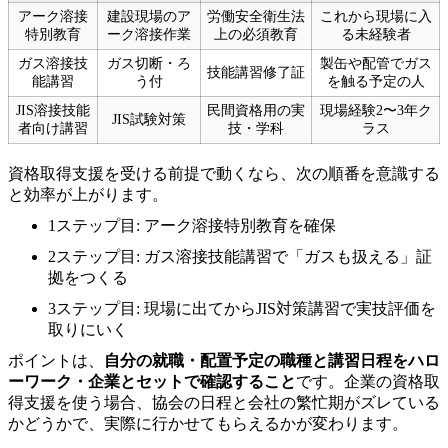
アーク溶接
建設現場のア
労働安全衛生法
これから現場に入
特別教育
ーク溶接作業
上の必須教育
る未経験者
ガス溶接技
ガス切断・ろ
製缶や配管でガス
技能講習修了証
能講習
う付
を触る予定の人
JIS溶接技能
民間資格用の実
現場経験2〜3年ク
JIS試験対策
者向け講習
技・学科
ラス
資格取得支援を受ける前提で動くなら、次の順番を意識する
と効率が上がります。
1ステップ目: アーク溶接特別教育を確保
2ステップ目: ガス溶接技能講習で「ガスも扱える」証
拠をつくる
3ステップ目: 現場に出てからJIS対策講習で実技評価を
取りにいく
ポイントは、
自分の就職・配置予定の職種と講習日程をハロ
ーワーク・企業とセットで確認すること
です。企業の資格取
得支援を使う場合、協会の日程と会社の繁忙期がズレている
かどうかで、実際に行かせてもらえるかが変わります。