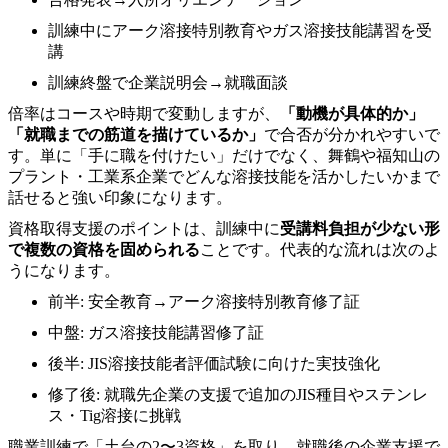
訓練中にアーク溶接特別教育やガス溶接技能講習を受
講
訓練終盤で企業説明会→就職面談
倍率はコースや時期で変動しますが、
「動機が具体的か」
「就職までの筋道を描けているか」
で合否が分かれやすいで
す。単に「手に職を付けたい」だけでなく、舞鶴や福知山の
プラント・工業系企業でどんな溶接技能を活かしたいかまで
話せると強い印象になります。
資格取得支援のポイントは、訓練中に
受講料負担が少ない形
で複数の資格を固められる
ことです。代表的な流れは次のよ
うになります。
前半: 安全教育→アーク溶接特別教育修了証
中盤: ガス溶接技能講習修了証
後半: JIS溶接技能者評価試験に向けた実技強化
修了後: 就職先企業の支援で追加のJIS種目やステンレ
ス・Tig溶接に挑戦
職業訓練で「土台の2〜3資格」を取り、就職後の企業支援で